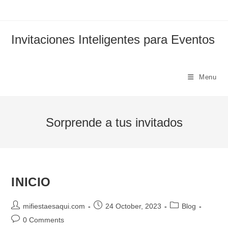
Skip
to
content
Invitaciones Inteligentes para Eventos
Menu
Sorprende a tus invitados
INICIO
Post
Post
Post
mifiestaesaqui.com
24 October, 2023
Blog
author:
published:
category:
Post
0 Comments