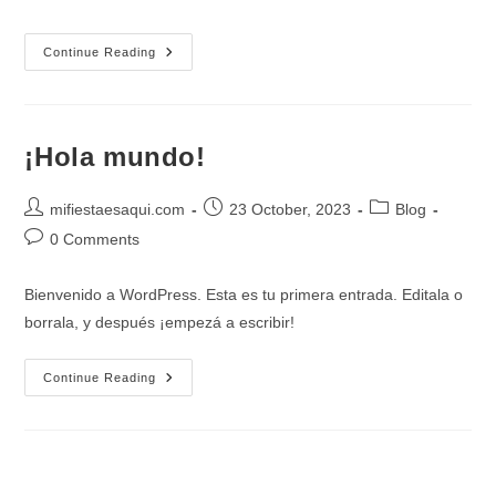
comments:
INICIO
Continue Reading
¡Hola mundo!
Post
Post
Post
mifiestaesaqui.com
23 October, 2023
Blog
author:
published:
category:
Post
0 Comments
comments:
Bienvenido a WordPress. Esta es tu primera entrada. Editala o
borrala, y después ¡empezá a escribir!
¡Hola
Continue Reading
Mundo!